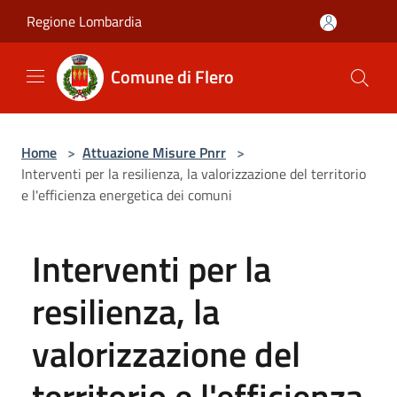
Salta al contenuto principale
Regione Lombardia
Comune di Flero
Home
>
Attuazione Misure Pnrr
>
Interventi per la resilienza, la valorizzazione del territorio
e l'efficienza energetica dei comuni
Interventi per la
resilienza, la
valorizzazione del
territorio e l'efficienza