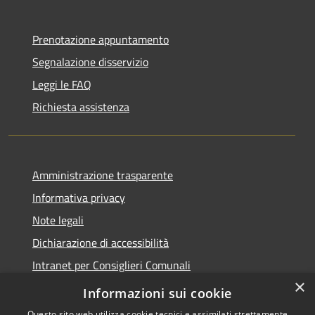
Prenotazione appuntamento
Segnalazione disservizio
Leggi le FAQ
Richiesta assistenza
Amministrazione trasparente
Informativa privacy
Note legali
Dichiarazione di accessibilità
Intranet per Consiglieri Comunali
×
Codice Univoco Fatturazione Elettronica
Informazioni sui cookie
Questo sito web utilizza cookie tecnici e assimilati strettamente