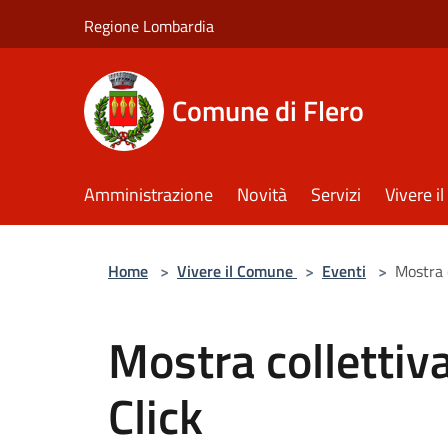
Salta al contenuto principale
Regione Lombardia
Comune di Flero
Amministrazione
Novità
Servizi
Vivere 
Home
>
Vivere il Comune
>
Eventi
>
Mostra 
Mostra collettiv
Click