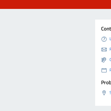
Cont
Prob