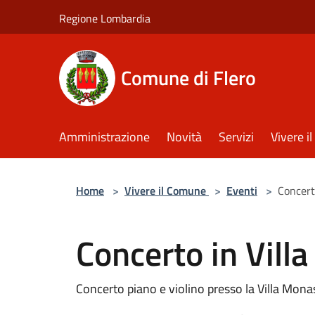
Salta al contenuto principale
Regione Lombardia
Comune di Flero
Amministrazione
Novità
Servizi
Vivere 
Home
>
Vivere il Comune
>
Eventi
>
Concert
Concerto in Vill
Concerto piano e violino presso la Villa Mona