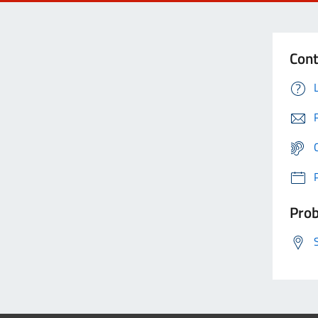
Cont
Prob