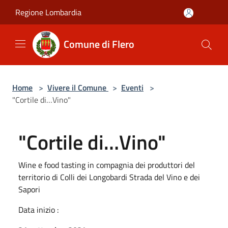
Salta al contenuto principale
Regione Lombardia
Comune di Flero
Home
>
Vivere il Comune
>
Eventi
>
"Cortile di…Vino"
"Cortile di…Vino"
Wine e food tasting in compagnia dei produttori del
territorio di Colli dei Longobardi Strada del Vino e dei
Sapori
Data inizio :