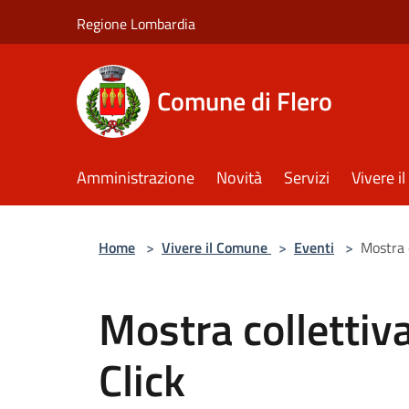
Salta al contenuto principale
Regione Lombardia
Comune di Flero
Amministrazione
Novità
Servizi
Vivere 
Home
>
Vivere il Comune
>
Eventi
>
Mostra 
Mostra collettiv
Click