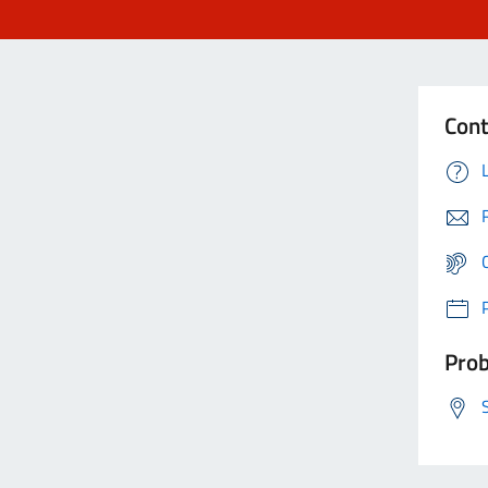
Cont
Prob