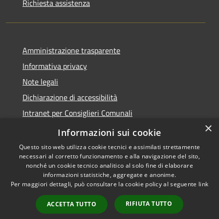
Richiesta assistenza
Amministrazione trasparente
Informativa privacy
Note legali
Dichiarazione di accessibilità
Intranet per Consiglieri Comunali
×
Codice Univoco Fatturazione Elettronica
Informazioni sui cookie
Questo sito web utilizza cookie tecnici e assimilati strettamente
necessari al corretto funzionamento e alla navigazione del sito,
nonché un cookie tecnico analitico al solo fine di elaborare
informazioni statistiche, aggregate e anonime.
RSS
Copyright © 2026 • Comune di
Per maggiori dettagli, può consultare la cookie policy al seguente
link
Accessibilità
Flero • Powered by
Privacy
Municipium
Accesso
•
RIFIUTA TUTTO
ACCETTA TUTTO
Cookie
redazione