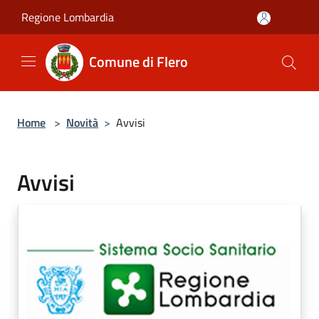
Salta al contenuto principale
Regione Lombardia
Comune di Flero
Home
>
Novità
>
Avvisi
Avvisi