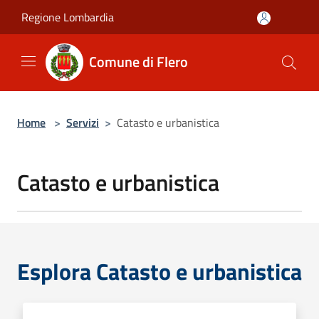
Salta al contenuto principale
Regione Lombardia
Comune di Flero
Home
>
Servizi
>
Catasto e urbanistica
Catasto e urbanistica
Esplora Catasto e urbanistica