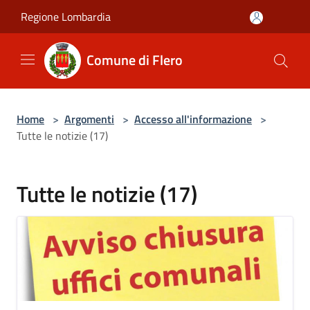
Salta al contenuto principale
Regione Lombardia
Comune di Flero
Home
>
Argomenti
>
Accesso all'informazione
>
Tutte le notizie (17)
Tutte le notizie (17)