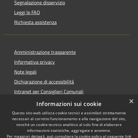
Segnalazione disservizio
Leggi le FAQ
Richiesta assistenza
Amministrazione trasparente
Informativa privacy
Note legali
Dichiarazione di accessibilità
Intranet per Consiglieri Comunali
×
Codice Univoco Fatturazione Elettronica
Informazioni sui cookie
Questo sito web utilizza cookie tecnici e assimilati strettamente
necessari al corretto funzionamento e alla navigazione del sito,
nonché un cookie tecnico analitico al solo fine di elaborare
informazioni statistiche, aggregate e anonime.
RSS
Copyright © 2026 • Comune di
Per maggiori dettagli, può consultare la cookie policy al seguente
link