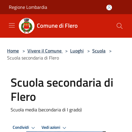
Salta al contenuto principale
Regione Lombardia
Comune di Flero
Home
>
Vivere il Comune
>
Luoghi
>
Scuola
>
Scuola secondaria di Flero
Scuola secondaria di
Flero
Scuola media (secondaria di I grado)
Condividi
Vedi azioni