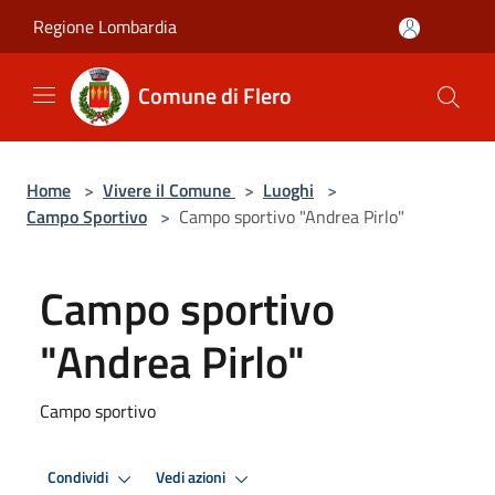
Salta al contenuto principale
Regione Lombardia
Comune di Flero
Home
>
Vivere il Comune
>
Luoghi
>
Campo Sportivo
>
Campo sportivo "Andrea Pirlo"
Campo sportivo
"Andrea Pirlo"
Campo sportivo
Condividi
Vedi azioni