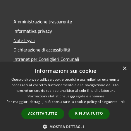
Amministrazione trasparente
Informativa privacy
Note legali
Dichiarazione di accessibilità
Intranet per Consiglieri Comunali
×
Codice Univoco Fatturazione Elettronica
Informazioni sui cookie
Questo sito web utilizza cookie tecnici e assimilati strettamente
necessari al corretto funzionamento e alla navigazione del sito,
nonché un cookie tecnico analitico al solo fine di elaborare
informazioni statistiche, aggregate e anonime.
RSS
Copyright © 2026 • Comune di
Per maggiori dettagli, può consultare la cookie policy al seguente
link
Accessibilità
Flero • Powered by
Privacy
Municipium
Accesso
•
RIFIUTA TUTTO
ACCETTA TUTTO
Cookie
redazione
Mappa del sito
MOSTRA DETTAGLI